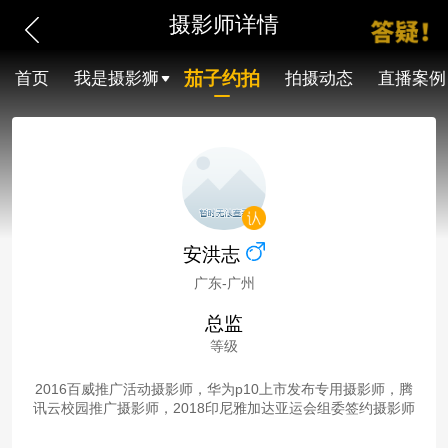
摄影师详情
茄子约拍
首页
我是摄影狮
拍摄动态
直播案例
安洪志
广东-广州
总监
等级
2016百威推广活动摄影师，华为p10上市发布专用摄影师，腾
讯云校园推广摄影师，2018印尼雅加达亚运会组委签约摄影师