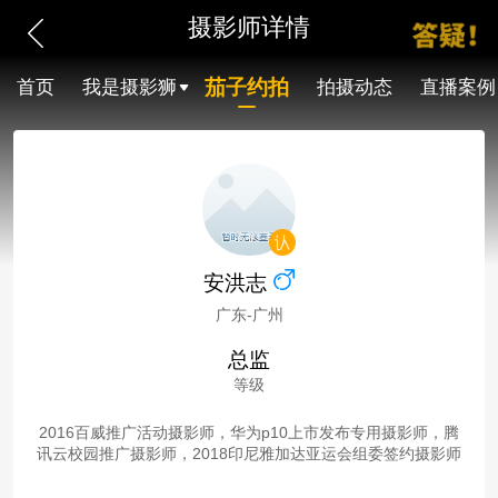
摄影师详情
茄子约拍
首页
我是摄影狮
拍摄动态
直播案例
安洪志
广东-广州
总监
等级
2016百威推广活动摄影师，华为p10上市发布专用摄影师，腾
讯云校园推广摄影师，2018印尼雅加达亚运会组委签约摄影师