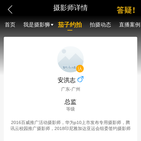
摄影师详情
茄子约拍
首页
我是摄影狮
拍摄动态
直播案例
安洪志
广东-广州
总监
等级
2016百威推广活动摄影师，华为p10上市发布专用摄影师，腾
讯云校园推广摄影师，2018印尼雅加达亚运会组委签约摄影师