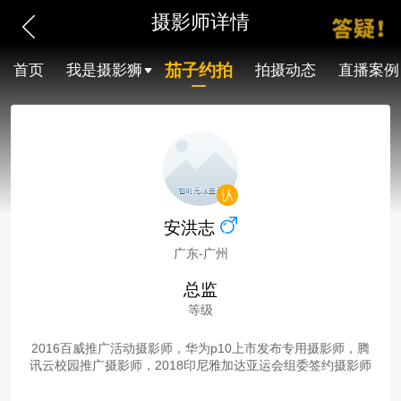
摄影师详情
茄子约拍
首页
我是摄影狮
拍摄动态
直播案例
安洪志
广东-广州
总监
等级
2016百威推广活动摄影师，华为p10上市发布专用摄影师，腾
讯云校园推广摄影师，2018印尼雅加达亚运会组委签约摄影师