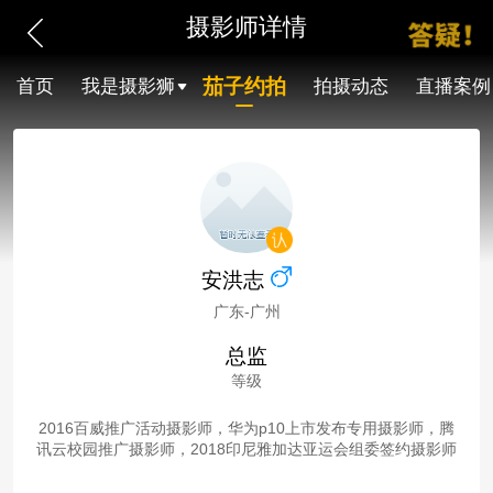
摄影师详情
茄子约拍
首页
我是摄影狮
拍摄动态
直播案例
安洪志
广东-广州
总监
等级
2016百威推广活动摄影师，华为p10上市发布专用摄影师，腾
讯云校园推广摄影师，2018印尼雅加达亚运会组委签约摄影师