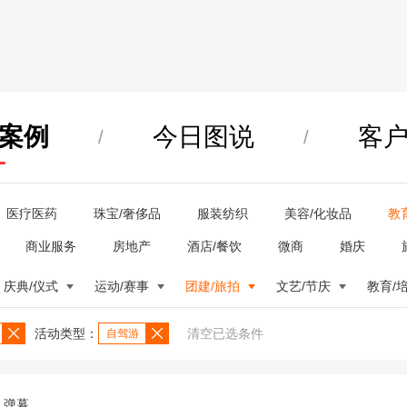
案例
今日图说
客
/
/
医疗医药
珠宝/奢侈品
服装纺织
美容/化妆品
教
商业服务
房地产
酒店/餐饮
微商
婚庆
庆典/仪式
运动/赛事
团建/旅拍
文艺/节庆
教育/
活动类型：
清空已选条件
自驾游
弹幕