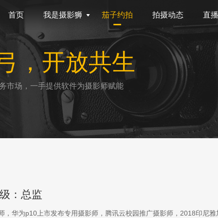
首页
我是摄影狮
茄子约拍
拍摄动态
直
弓，开放共生
务市场，一手提供软件为摄影师赋能
级：总监
影师，华为p10上市发布专用摄影师，腾讯云校园推广摄影师，2018印尼