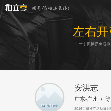
左右开
一手抓摄影全包服
安洪志
广东-广州
/
等
2016百威推广活动摄