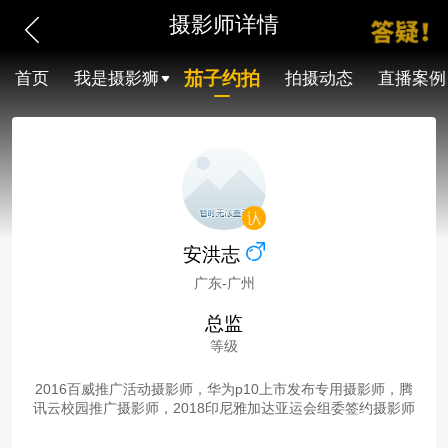
摄影师详情
茄子约拍
首页
我是摄影狮
拍摄动态
直播案例
安洪志
广东-广州
总监
等级
2016百威推广活动摄影师，华为p10上市发布专用摄影师，腾
讯云校园推广摄影师，2018印尼雅加达亚运会组委签约摄影师