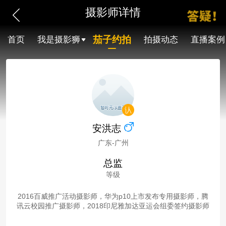
摄影师详情
茄子约拍
首页
我是摄影狮
拍摄动态
直播案例
安洪志
广东-广州
总监
等级
2016百威推广活动摄影师，华为p10上市发布专用摄影师，腾
讯云校园推广摄影师，2018印尼雅加达亚运会组委签约摄影师