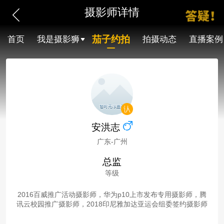
摄影师详情
茄子约拍
首页
我是摄影狮
拍摄动态
直播案例
安洪志
广东-广州
总监
等级
2016百威推广活动摄影师，华为p10上市发布专用摄影师，腾
讯云校园推广摄影师，2018印尼雅加达亚运会组委签约摄影师