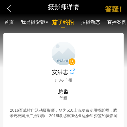
摄影师详情
茄子约拍
首页
我是摄影狮
拍摄动态
直播案例
安洪志
广东-广州
总监
等级
2016百威推广活动摄影师，华为p10上市发布专用摄影师，腾
讯云校园推广摄影师，2018印尼雅加达亚运会组委签约摄影师