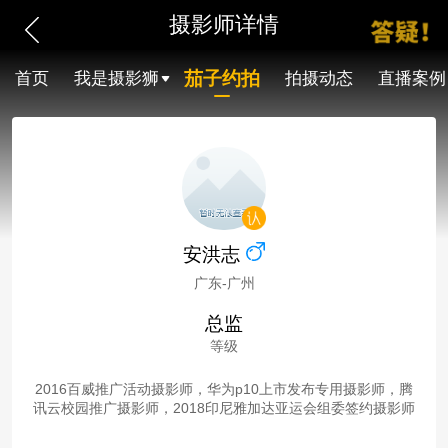
摄影师详情
茄子约拍
首页
我是摄影狮
拍摄动态
直播案例
安洪志
广东-广州
总监
等级
2016百威推广活动摄影师，华为p10上市发布专用摄影师，腾
讯云校园推广摄影师，2018印尼雅加达亚运会组委签约摄影师