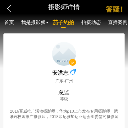
摄影师详情
茄子约拍
首页
我是摄影狮
拍摄动态
直播案例
安洪志
广东-广州
总监
等级
2016百威推广活动摄影师，华为p10上市发布专用摄影师，腾
讯云校园推广摄影师，2018印尼雅加达亚运会组委签约摄影师