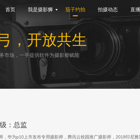
首页
我是摄影狮
茄子约拍
拍摄动态
直
弓，开放共生
务市场，一手提供软件为摄影师赋能
级：总监
影师，华为p10上市发布专用摄影师，腾讯云校园推广摄影师，2018印尼