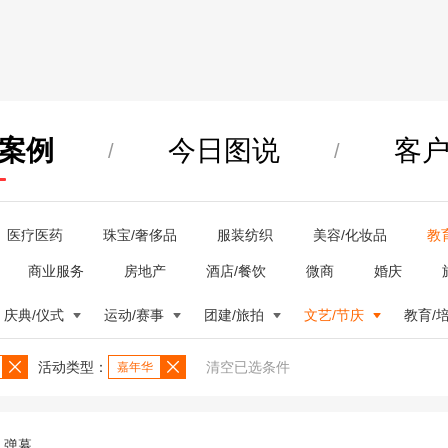
案例
今日图说
客
/
/
医疗医药
珠宝/奢侈品
服装纺织
美容/化妆品
教
商业服务
房地产
酒店/餐饮
微商
婚庆
庆典/仪式
运动/赛事
团建/旅拍
文艺/节庆
教育/
活动类型：
清空已选条件
嘉年华
弹幕