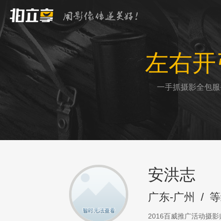
左右开
一手抓摄影全包服
安洪志
广东-广州
/
等
2016百威推广活动摄