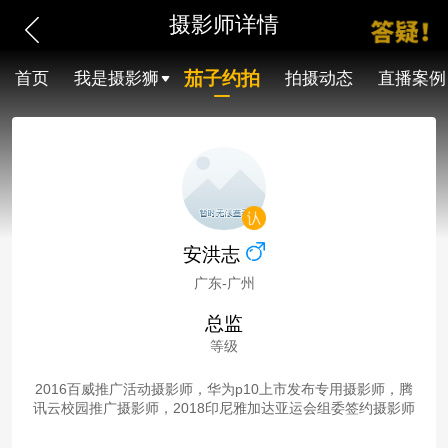
摄影师详情
茄子约拍
首页
我是摄影狮
拍摄动态
直播案例
安洪志
广东-广州
总监
等级
2016百威推广活动摄影师，华为p10上市发布专用摄影师，腾
讯云校园推广摄影师，2018印尼雅加达亚运会组委签约摄影师