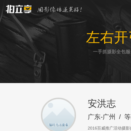
左右开
一手抓摄影全包服
安洪志
广东-广州
/
等
2016百威推广活动摄