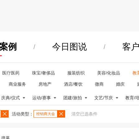
案例
今日图说
客
/
/
医疗医药
珠宝/奢侈品
服装纺织
美容/化妆品
教
商业服务
房地产
酒店/餐饮
微商
婚庆
庆典/仪式
运动/赛事
团建/旅拍
文艺/节庆
教育/
活动类型：
清空已选条件
经销商大会
弹幕