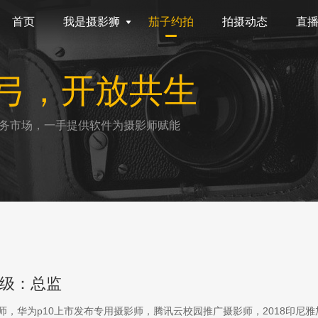
首页
我是摄影狮
茄子约拍
拍摄动态
直
弓，开放共生
务市场，一手提供软件为摄影师赋能
级：总监
影师，华为p10上市发布专用摄影师，腾讯云校园推广摄影师，2018印尼