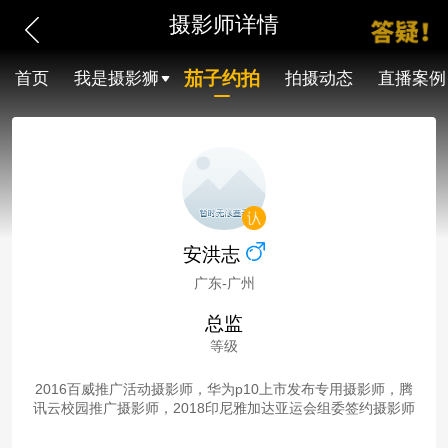
摄影师详情
茄子约拍
首页
我是摄影狮
拍摄动态
直播案例
安洪志
广东-广州
总监
等级
2016百威推广活动摄影师，华为p10上市发布专用摄影师，腾
讯云校园推广摄影师，2018印尼雅加达亚运会组委签约摄影师