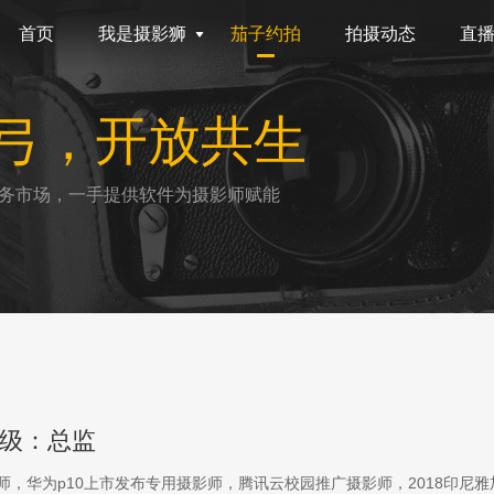
首页
我是摄影狮
茄子约拍
拍摄动态
直
弓，开放共生
务市场，一手提供软件为摄影师赋能
级：总监
影师，华为p10上市发布专用摄影师，腾讯云校园推广摄影师，2018印尼