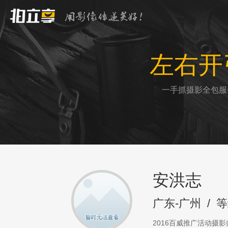
左右开
一手抓摄影全包服
安洪志
广东-广州
/
等
2016百威推广活动摄