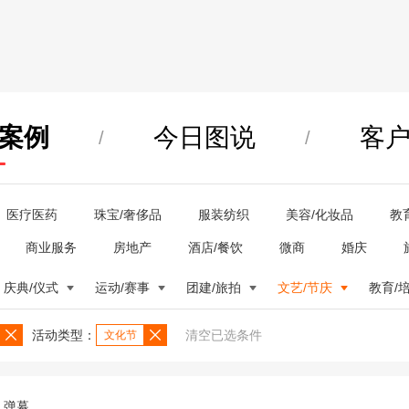
案例
今日图说
客
/
/
医疗医药
珠宝/奢侈品
服装纺织
美容/化妆品
教
商业服务
房地产
酒店/餐饮
微商
婚庆
庆典/仪式
运动/赛事
团建/旅拍
文艺/节庆
教育/
活动类型：
清空已选条件
文化节
弹幕