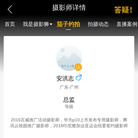
摄影师详情
茄子约拍
首页
我是摄影狮
拍摄动态
直播案例
安洪志
广东-广州
总监
等级
2016百威推广活动摄影师，华为p10上市发布专用摄影师，腾
讯云校园推广摄影师，2018印尼雅加达亚运会组委签约摄影师