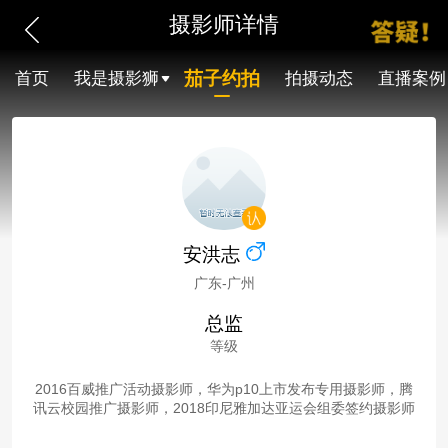
摄影师详情
茄子约拍
首页
我是摄影狮
拍摄动态
直播案例
安洪志
广东-广州
总监
等级
2016百威推广活动摄影师，华为p10上市发布专用摄影师，腾
讯云校园推广摄影师，2018印尼雅加达亚运会组委签约摄影师