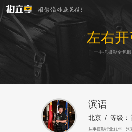
左右开
一手抓摄影全包服
滨语
北京
/
等级：
从事摄影行业11年，