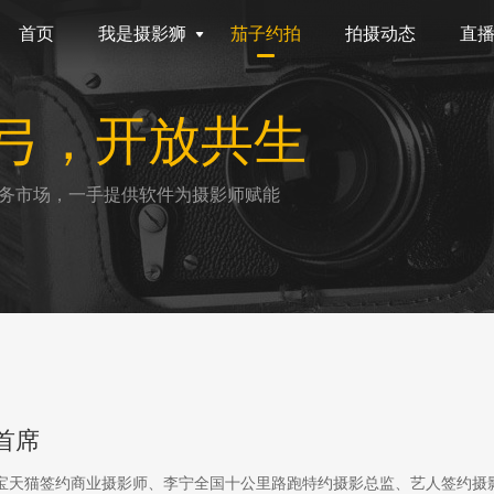
首页
我是摄影狮
茄子约拍
拍摄动态
直
弓，开放共生
务市场，一手提供软件为摄影师赋能
首席
淘宝天猫签约商业摄影师、李宁全国十公里路跑特约摄影总监、艺人签约摄