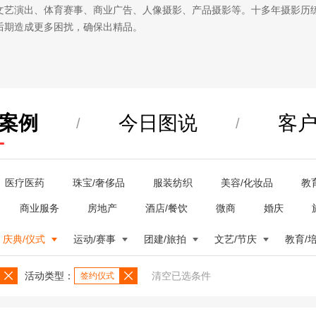
文艺演出、体育赛事、商业广告、人像摄影、产品摄影等。十多年摄影历
后期造成更多困扰，确保出精品。
案例
今日图说
客
/
/
医疗医药
珠宝/奢侈品
服装纺织
美容/化妆品
教
商业服务
房地产
酒店/餐饮
微商
婚庆
庆典/仪式
运动/赛事
团建/旅拍
文艺/节庆
教育/
活动类型：
清空已选条件
签约仪式