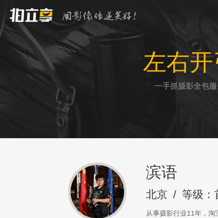
左右开
一手抓摄影全包服
滨语
北京
/
等级：
从事摄影行业11年，