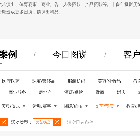
文艺演出、体育赛事、商业广告、人像摄影、产品摄影等。十多年摄影历
后期造成更多困扰，确保出精品。
案例
今日图说
客
/
/
医疗医药
珠宝/奢侈品
服装纺织
美容/化妆品
教
商业服务
房地产
酒店/餐饮
微商
婚庆
庆典/仪式
运动/赛事
团建/旅拍
文艺/节庆
教育/
活动类型：
清空已选条件
文艺晚会