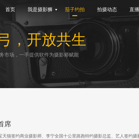
首页
我是摄影狮
茄子约拍
拍摄动态
直
弓，开放共生
务市场，一手提供软件为摄影师赋能
首席
淘宝天猫签约商业摄影师、李宁全国十公里路跑特约摄影总监、艺人签约摄