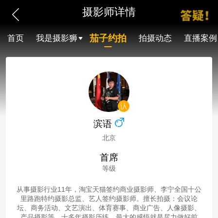
摄影师详情
茄子约拍
首页
我是摄影狮
拍摄动态
直播案例
滨语
北京
首席
等级
从事摄影行业11年，淘宝天猫签约商业摄影师、李宁全国十公
里路跑特约摄影总监、艺人签约摄影师。擅长拍摄：会议论
坛、商务活动、文艺演出、体育赛事、商业广告、人像摄影、
产品摄影等。十多年摄影历练，最大的感悟就是尽力做好前