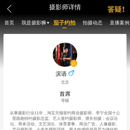
摄影师详情
茄子约拍
首页
我是摄影狮
拍摄动态
直播案例
滨语
北京
首席
等级
从事摄影行业11年，淘宝天猫签约商业摄影师、李宁全国十公
里路跑特约摄影总监、艺人签约摄影师。擅长拍摄：会议论
坛、商务活动、文艺演出、体育赛事、商业广告、人像摄影、
产品摄影等。十多年摄影历练，最大的感悟就是尽力做好前