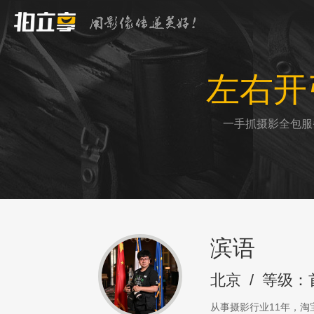
左右开
一手抓摄影全包服
滨语
北京
/
等级：
从事摄影行业11年，