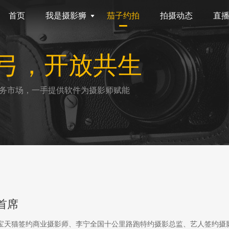
首页
我是摄影狮
茄子约拍
拍摄动态
直
弓，开放共生
务市场，一手提供软件为摄影师赋能
首席
淘宝天猫签约商业摄影师、李宁全国十公里路跑特约摄影总监、艺人签约摄