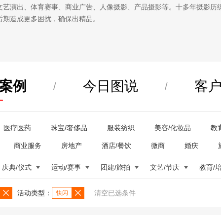
文艺演出、体育赛事、商业广告、人像摄影、产品摄影等。十多年摄影历
后期造成更多困扰，确保出精品。
案例
今日图说
客
/
/
医疗医药
珠宝/奢侈品
服装纺织
美容/化妆品
教
商业服务
房地产
酒店/餐饮
微商
婚庆
庆典/仪式
运动/赛事
团建/旅拍
文艺/节庆
教育/
活动类型：
清空已选条件
快闪