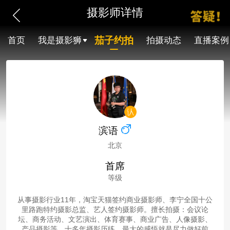
摄影师详情
茄子约拍
首页
我是摄影狮
拍摄动态
直播案例
滨语
北京
首席
等级
从事摄影行业11年，淘宝天猫签约商业摄影师、李宁全国十公
里路跑特约摄影总监、艺人签约摄影师。擅长拍摄：会议论
坛、商务活动、文艺演出、体育赛事、商业广告、人像摄影、
产品摄影等。十多年摄影历练，最大的感悟就是尽力做好前