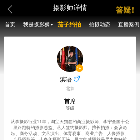
摄影师详情
茄子约拍
首页
我是摄影狮
拍摄动态
直播案例
滨语
北京
首席
等级
从事摄影行业11年，淘宝天猫签约商业摄影师、李宁全国十公
里路跑特约摄影总监、艺人签约摄影师。擅长拍摄：会议论
坛、商务活动、文艺演出、体育赛事、商业广告、人像摄影、
产品摄影等。十多年摄影历练，最大的感悟就是尽力做好前