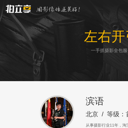
左右开
一手抓摄影全包服
滨语
北京
/
等级：
从事摄影行业11年，