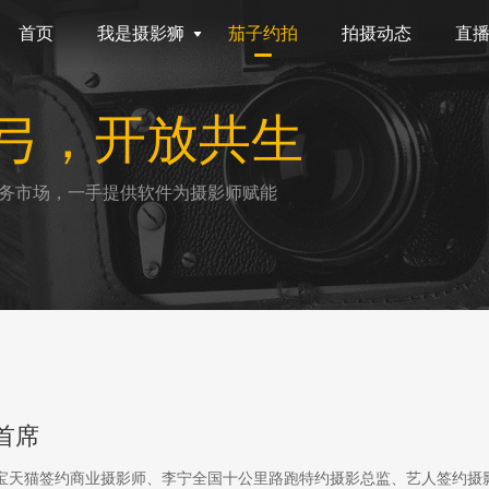
首页
我是摄影狮
茄子约拍
拍摄动态
直
弓，开放共生
务市场，一手提供软件为摄影师赋能
首席
淘宝天猫签约商业摄影师、李宁全国十公里路跑特约摄影总监、艺人签约摄