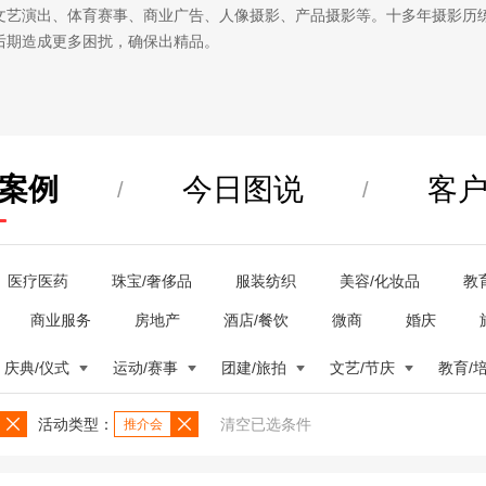
文艺演出、体育赛事、商业广告、人像摄影、产品摄影等。十多年摄影历
后期造成更多困扰，确保出精品。
案例
今日图说
客
/
/
医疗医药
珠宝/奢侈品
服装纺织
美容/化妆品
教
商业服务
房地产
酒店/餐饮
微商
婚庆
庆典/仪式
运动/赛事
团建/旅拍
文艺/节庆
教育/
活动类型：
清空已选条件
推介会