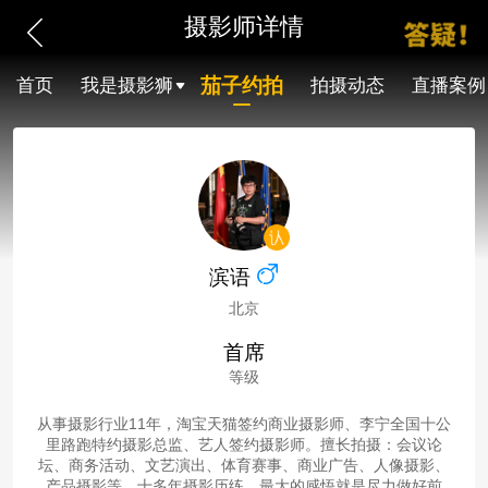
摄影师详情
茄子约拍
首页
我是摄影狮
拍摄动态
直播案例
滨语
北京
首席
等级
从事摄影行业11年，淘宝天猫签约商业摄影师、李宁全国十公
里路跑特约摄影总监、艺人签约摄影师。擅长拍摄：会议论
坛、商务活动、文艺演出、体育赛事、商业广告、人像摄影、
产品摄影等。十多年摄影历练，最大的感悟就是尽力做好前