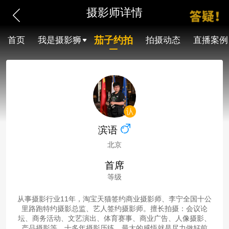
摄影师详情
茄子约拍
首页
我是摄影狮
拍摄动态
直播案例
滨语
北京
首席
等级
从事摄影行业11年，淘宝天猫签约商业摄影师、李宁全国十公
里路跑特约摄影总监、艺人签约摄影师。擅长拍摄：会议论
坛、商务活动、文艺演出、体育赛事、商业广告、人像摄影、
产品摄影等。十多年摄影历练，最大的感悟就是尽力做好前