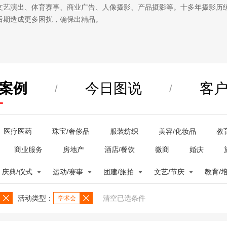
文艺演出、体育赛事、商业广告、人像摄影、产品摄影等。十多年摄影历
后期造成更多困扰，确保出精品。
案例
今日图说
客
/
/
医疗医药
珠宝/奢侈品
服装纺织
美容/化妆品
教
商业服务
房地产
酒店/餐饮
微商
婚庆
庆典/仪式
运动/赛事
团建/旅拍
文艺/节庆
教育/
活动类型：
清空已选条件
学术会