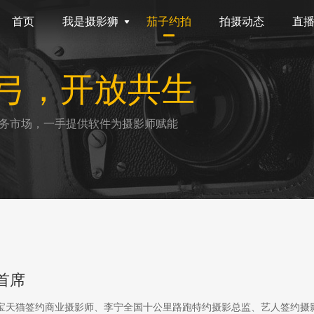
首页
我是摄影狮
茄子约拍
拍摄动态
直
弓，开放共生
务市场，一手提供软件为摄影师赋能
首席
淘宝天猫签约商业摄影师、李宁全国十公里路跑特约摄影总监、艺人签约摄