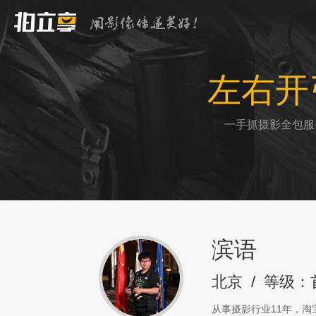
左右开
一手抓摄影全包服
滨语
北京
/
等级：
从事摄影行业11年，