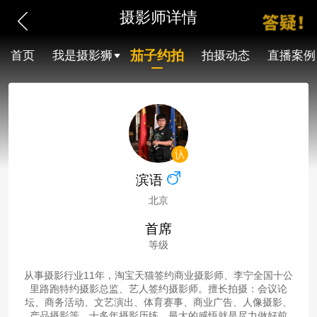
摄影师详情
茄子约拍
首页
我是摄影狮
拍摄动态
直播案例
滨语
北京
首席
等级
从事摄影行业11年，淘宝天猫签约商业摄影师、李宁全国十公
里路跑特约摄影总监、艺人签约摄影师。擅长拍摄：会议论
坛、商务活动、文艺演出、体育赛事、商业广告、人像摄影、
产品摄影等。十多年摄影历练，最大的感悟就是尽力做好前