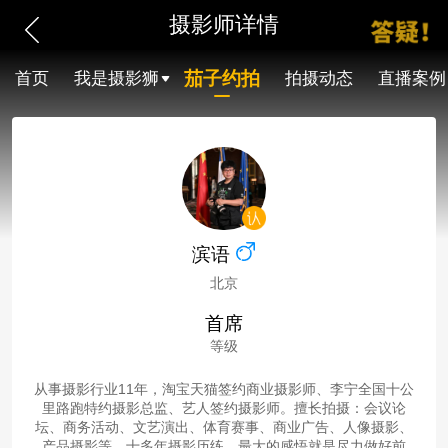
摄影师详情
茄子约拍
首页
我是摄影狮
拍摄动态
直播案例
滨语
北京
首席
等级
从事摄影行业11年，淘宝天猫签约商业摄影师、李宁全国十公
里路跑特约摄影总监、艺人签约摄影师。擅长拍摄：会议论
坛、商务活动、文艺演出、体育赛事、商业广告、人像摄影、
产品摄影等。十多年摄影历练，最大的感悟就是尽力做好前