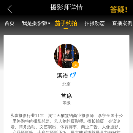
摄影师详情
茄子约拍
首页
我是摄影狮
拍摄动态
直播案例
滨语
北京
首席
等级
从事摄影行业11年，淘宝天猫签约商业摄影师、李宁全国十公
里路跑特约摄影总监、艺人签约摄影师。擅长拍摄：会议论
坛、商务活动、文艺演出、体育赛事、商业广告、人像摄影、
产品摄影等。十多年摄影历练，最大的感悟就是尽力做好前