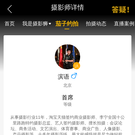
摄影师详情
茄子约拍
首页
我是摄影狮
拍摄动态
直播案例
滨语
北京
首席
等级
从事摄影行业11年，淘宝天猫签约商业摄影师、李宁全国十公
里路跑特约摄影总监、艺人签约摄影师。擅长拍摄：会议论
坛、商务活动、文艺演出、体育赛事、商业广告、人像摄影、
产品摄影等。十多年摄影历练，最大的感悟就是尽力做好前