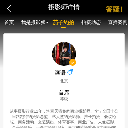
摄影师详情
茄子约拍
首页
我是摄影狮
拍摄动态
直播案例
滨语
北京
首席
等级
从事摄影行业11年，淘宝天猫签约商业摄影师、李宁全国十公
里路跑特约摄影总监、艺人签约摄影师。擅长拍摄：会议论
坛、商务活动、文艺演出、体育赛事、商业广告、人像摄影、
产品摄影等。十多年摄影历练，最大的感悟就是尽力做好前