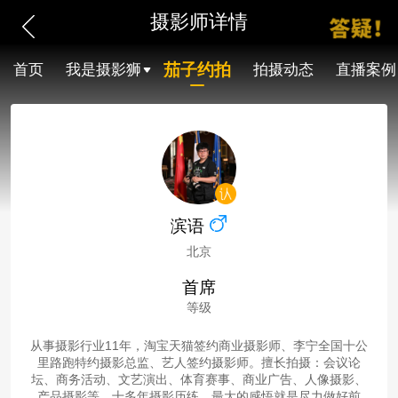
摄影师详情
茄子约拍
首页
我是摄影狮
拍摄动态
直播案例
滨语
北京
首席
等级
从事摄影行业11年，淘宝天猫签约商业摄影师、李宁全国十公
里路跑特约摄影总监、艺人签约摄影师。擅长拍摄：会议论
坛、商务活动、文艺演出、体育赛事、商业广告、人像摄影、
产品摄影等。十多年摄影历练，最大的感悟就是尽力做好前