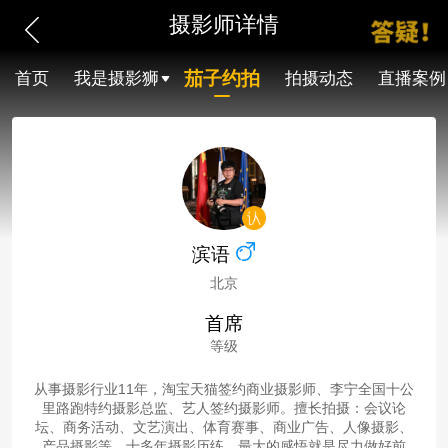
摄影师详情
茄子约拍
首页
我是摄影狮
拍摄动态
直播案例
滨语
北京
首席
等级
从事摄影行业11年，淘宝天猫签约商业摄影师、李宁全国十公
里路跑特约摄影总监、艺人签约摄影师。擅长拍摄：会议论
坛、商务活动、文艺演出、体育赛事、商业广告、人像摄影、
产品摄影等。十多年摄影历练，最大的感悟就是尽力做好前