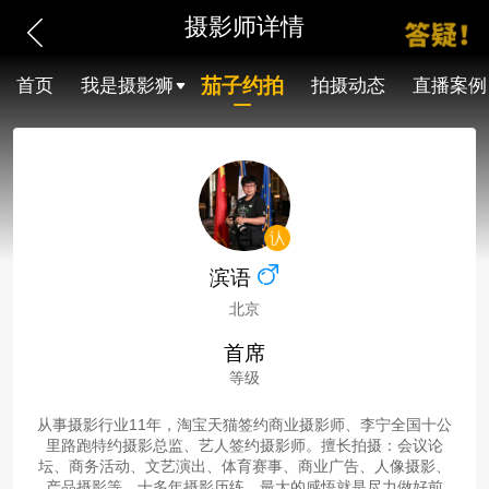
摄影师详情
茄子约拍
首页
我是摄影狮
拍摄动态
直播案例
滨语
北京
首席
等级
从事摄影行业11年，淘宝天猫签约商业摄影师、李宁全国十公
里路跑特约摄影总监、艺人签约摄影师。擅长拍摄：会议论
坛、商务活动、文艺演出、体育赛事、商业广告、人像摄影、
产品摄影等。十多年摄影历练，最大的感悟就是尽力做好前