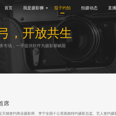
首页
我是摄影狮
茄子约拍
拍摄动态
直
弓，开放共生
务市场，一手提供软件为摄影师赋能
首席
淘宝天猫签约商业摄影师、李宁全国十公里路跑特约摄影总监、艺人签约摄