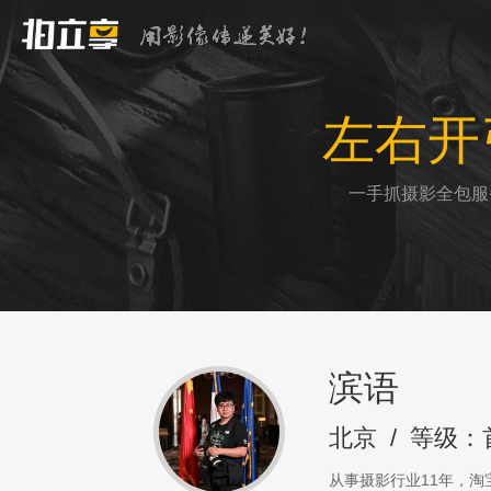
左右开
一手抓摄影全包服
滨语
北京
/
等级：
从事摄影行业11年，