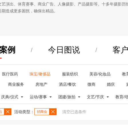
文艺演出、体育赛事、商业广告、人像摄影、产品摄影等。十多年摄影历
后期造成更多困扰，确保出精品。
案例
今日图说
客
/
/
医疗医药
珠宝/奢侈品
服装纺织
美容/化妆品
教
商业服务
房地产
酒店/餐饮
微商
婚庆
庆典/仪式
运动/赛事
团建/旅拍
文艺/节庆
教育/
活动类型：
清空已选条件
品
招商会