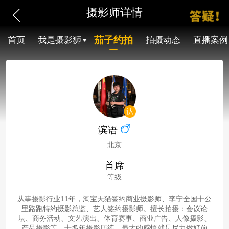
摄影师详情
茄子约拍
首页
我是摄影狮
拍摄动态
直播案例
滨语
北京
首席
等级
从事摄影行业11年，淘宝天猫签约商业摄影师、李宁全国十公
里路跑特约摄影总监、艺人签约摄影师。擅长拍摄：会议论
坛、商务活动、文艺演出、体育赛事、商业广告、人像摄影、
产品摄影等。十多年摄影历练，最大的感悟就是尽力做好前