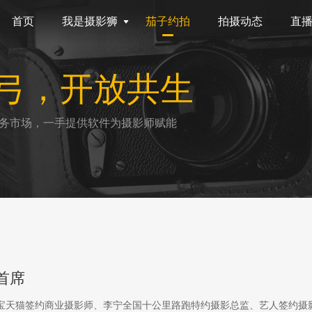
首页
我是摄影狮
茄子约拍
拍摄动态
直
弓，开放共生
务市场，一手提供软件为摄影师赋能
首席
淘宝天猫签约商业摄影师、李宁全国十公里路跑特约摄影总监、艺人签约摄