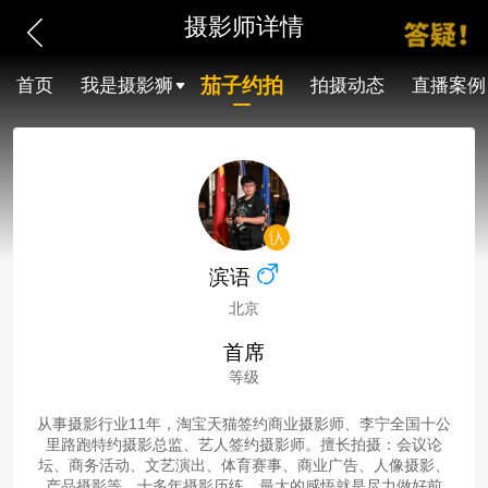
摄影师详情
茄子约拍
首页
我是摄影狮
拍摄动态
直播案例
滨语
北京
首席
等级
从事摄影行业11年，淘宝天猫签约商业摄影师、李宁全国十公
里路跑特约摄影总监、艺人签约摄影师。擅长拍摄：会议论
坛、商务活动、文艺演出、体育赛事、商业广告、人像摄影、
产品摄影等。十多年摄影历练，最大的感悟就是尽力做好前