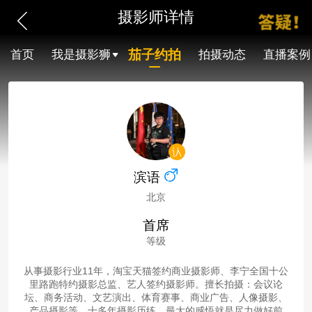
摄影师详情
茄子约拍
首页
我是摄影狮
拍摄动态
直播案例
滨语
北京
首席
等级
从事摄影行业11年，淘宝天猫签约商业摄影师、李宁全国十公
里路跑特约摄影总监、艺人签约摄影师。擅长拍摄：会议论
坛、商务活动、文艺演出、体育赛事、商业广告、人像摄影、
产品摄影等。十多年摄影历练，最大的感悟就是尽力做好前