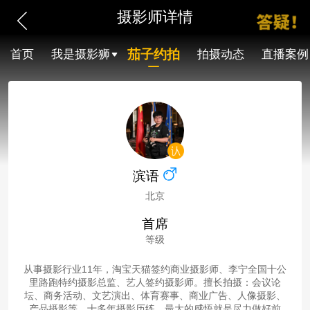
摄影师详情
茄子约拍
首页
我是摄影狮
拍摄动态
直播案例
滨语
北京
首席
等级
从事摄影行业11年，淘宝天猫签约商业摄影师、李宁全国十公
里路跑特约摄影总监、艺人签约摄影师。擅长拍摄：会议论
坛、商务活动、文艺演出、体育赛事、商业广告、人像摄影、
产品摄影等。十多年摄影历练，最大的感悟就是尽力做好前