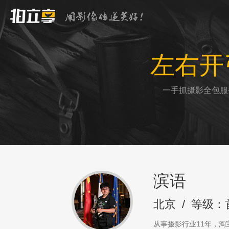
左右开
一手抓摄影全包服
滨语
北京
/
等级：
从事摄影行业11年，