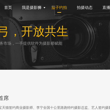
首页
我是摄影狮
茄子约拍
拍摄动态
直
弓，开放共生
务市场，一手提供软件为摄影师赋能
首席
淘宝天猫签约商业摄影师、李宁全国十公里路跑特约摄影总监、艺人签约摄