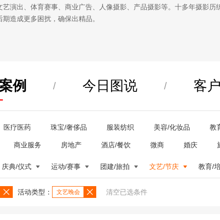
文艺演出、体育赛事、商业广告、人像摄影、产品摄影等。十多年摄影历
后期造成更多困扰，确保出精品。
案例
今日图说
客
/
/
医疗医药
珠宝/奢侈品
服装纺织
美容/化妆品
教
商业服务
房地产
酒店/餐饮
微商
婚庆
庆典/仪式
运动/赛事
团建/旅拍
文艺/节庆
教育/
活动类型：
清空已选条件
文艺晚会