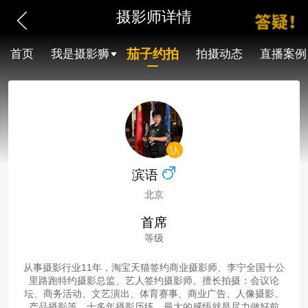
摄影师详情
茄子约拍
首页
我是摄影狮
拍摄动态
直播案例
滨语
北京
首席
等级
从事摄影行业11年，淘宝天猫签约商业摄影师、李宁全国十公
里路跑特约摄影总监、艺人签约摄影师。擅长拍摄：会议论
坛、商务活动、文艺演出、体育赛事、商业广告、人像摄影、
产品摄影等。十多年摄影历练，最大的感悟就是尽力做好前