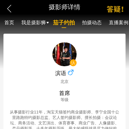
摄影师详情
茄子约拍
首页
我是摄影狮
拍摄动态
直播案例
滨语
北京
首席
等级
从事摄影行业11年，淘宝天猫签约商业摄影师、李宁全国十公
里路跑特约摄影总监、艺人签约摄影师。擅长拍摄：会议论
坛、商务活动、文艺演出、体育赛事、商业广告、人像摄影、
产品摄影等。十多年摄影历练，最大的感悟就是尽力做好前