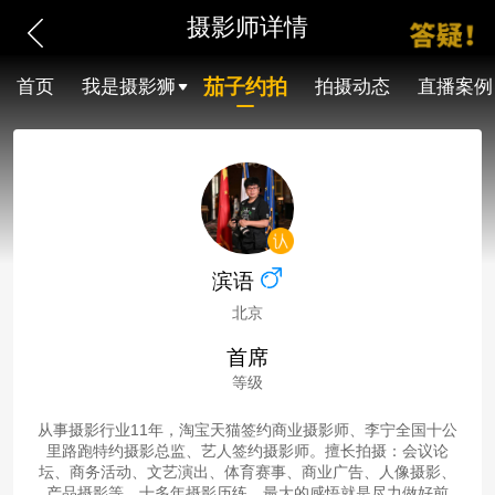
摄影师详情
茄子约拍
首页
我是摄影狮
拍摄动态
直播案例
滨语
北京
首席
等级
从事摄影行业11年，淘宝天猫签约商业摄影师、李宁全国十公
里路跑特约摄影总监、艺人签约摄影师。擅长拍摄：会议论
坛、商务活动、文艺演出、体育赛事、商业广告、人像摄影、
产品摄影等。十多年摄影历练，最大的感悟就是尽力做好前