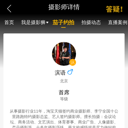
摄影师详情
茄子约拍
首页
我是摄影狮
拍摄动态
直播案例
滨语
北京
首席
等级
从事摄影行业11年，淘宝天猫签约商业摄影师、李宁全国十公
里路跑特约摄影总监、艺人签约摄影师。擅长拍摄：会议论
坛、商务活动、文艺演出、体育赛事、商业广告、人像摄影、
产品摄影等。十多年摄影历练，最大的感悟就是尽力做好前