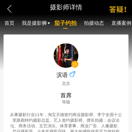
摄影师详情
茄子约拍
首页
我是摄影狮
拍摄动态
直播案例
滨语
北京
首席
等级
从事摄影行业11年，淘宝天猫签约商业摄影师、李宁全国十公
里路跑特约摄影总监、艺人签约摄影师。擅长拍摄：会议论
坛、商务活动、文艺演出、体育赛事、商业广告、人像摄影、
产品摄影等。十多年摄影历练，最大的感悟就是尽力做好前